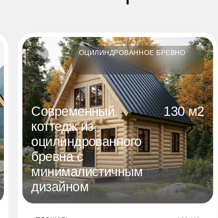
ОЦИЛИНДРОВАННОЕ БРЕВНО
Современный
130 м2
коттедж из
оцилиндрованного
бревна с
минималистичным
дизайном