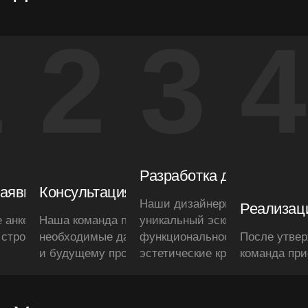
1
2
3
4
Разработка дизайн-прое
аявки
Консультация и обсуждение
Наши дизайнеры разработают
Реализац
е анкету на индивидуальный
Наша команда предоставит все
уникальный эскизный проект, 
 строительство дома из
необходимые данные по анализу участка
функциональность, эргономик
После утвер
и будущему проекту
эстетические критерии
команда при