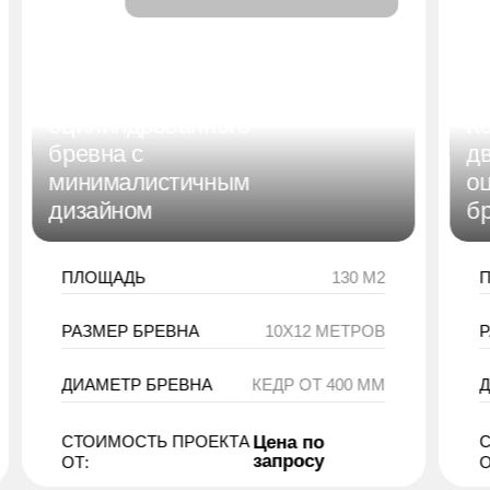
Современный коттедж из
130 м2
оцилиндрованного
К
бревна с
д
минималистичным
о
дизайном
б
ПЛОЩАДЬ
130 М2
РАЗМЕР БРЕВНА
10Х12 МЕТРОВ
ДИАМЕТР БРЕВНА
КЕДР ОТ 400 ММ
Цена по
СТОИМОСТЬ ПРОЕКТА
запросу
ОТ:
О